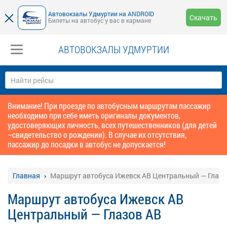
Автовокзалы Удмуртии на ANDROID
Скачать
Билеты на автобус у вас в кармане
АВТОВОКЗАЛЫ УДМУРТИИ
Внимание! При проезде по автобусным маршрутам пассажир
необходимо при себе иметь оригиналы документов,
удостоверяющих личность, всех путешественников (для детей
–свидетельство о рождении). В случае их отсутствия,
пассажир до посадки в автобус не допускается!
Главная
Маршрут автобуса Ижевск АВ Центральный — Глазо
Маршрут автобуса Ижевск АВ
Центральный — Глазов АВ