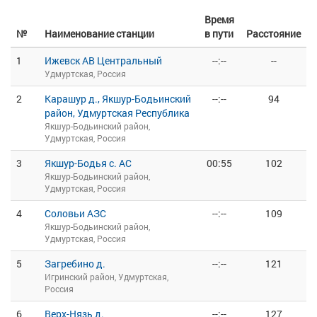
Время
№
Наименование станции
в пути
Расстояние
1
Ижевск АВ Центральный
--:--
--
Удмуртская, Россия
2
Карашур д., Якшур-Бодьинский
--:--
94
район, Удмуртская Республика
Якшур-Бодьинский район,
Удмуртская, Россия
3
Якшур-Бодья с. АС
00:55
102
Якшур-Бодьинский район,
Удмуртская, Россия
4
Соловьи АЗС
--:--
109
Якшур-Бодьинский район,
Удмуртская, Россия
5
Загребино д.
--:--
121
Игринский район, Удмуртская,
Россия
6
Верх-Нязь д.
--:--
127