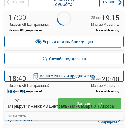
07
авг
09
авг
суббота
17:30
19:15
08 авг
Ижевск АВ Центральный
Малые Мазьги д.
Ижевск АВ Центральный
Малые Мазьги д.
—
руб.
Версия для слабовидящих
Загрузить цену
Подробнее
Детали рейса
Служба поддержки
о маршруте
Ваши отзывы и предложения
18:40
20:40
08 авг
Ижевск АВ Центральный
Малые Мазьги д.
Новости
Ижевск АВ Центральный
Малые Мазьги д.
—
руб.
Загрузить цену
Маршрут "Ижевск АВ Центральный - Самара ОП Аврора"
30.04.2026
Подробнее
Детали рейса
о маршруте