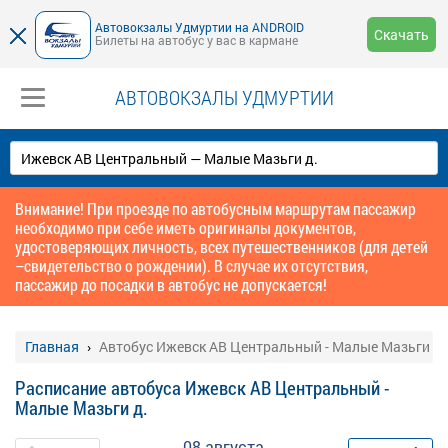
Автовокзалы Удмуртии на ANDROID
Скачать
Билеты на автобус у вас в кармане
АВТОВОКЗАЛЫ УДМУРТИИ
Внимание! При проезде по автобусным маршрутам пассажир
необходимо при себе иметь оригиналы документов,
удостоверяющих личность, всех путешественников (для детей
–свидетельство о рождении). В случае их отсутствия,
пассажир до посадки в автобус не допускается!
Главная
Автобус Ижевск АВ Центральный - Малые Мазьги д.
Расписание автобуса Ижевск АВ Центральный -
Малые Мазьги д.
08 августа