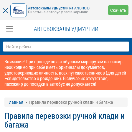
Автовокзалы Удмуртии на ANDROID
Скачать
Билеты на автобус у вас в кармане
АВТОВОКЗАЛЫ УДМУРТИИ
Внимание! При проезде по автобусным маршрутам пассажир
необходимо при себе иметь оригиналы документов,
удостоверяющих личность, всех путешественников (для детей
–свидетельство о рождении). В случае их отсутствия,
пассажир до посадки в автобус не допускается!
Главная
Правила перевозки ручной клади и багажа
Правила перевозки ручной клади и
багажа