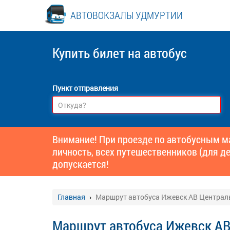
АВТОВОКЗАЛЫ УДМУРТИИ
Купить билет
на автобус
Пункт отправления
Внимание! При проезде по автобусным 
личность, всех путешественников (для де
допускается!
Главная
Маршрут автобуса Ижевск АВ Централ
Маршрут автобуса Ижевск АВ