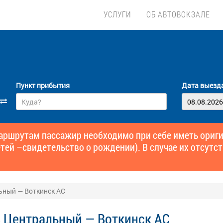
УСЛУГИ
ОБ АВТОВОКЗАЛЕ
Пункт прибытия
Дата выезд
маршрутам пассажир необходимо при себе иметь ори
тей –свидетельство о рождении). В случае их отсутст
ьный — Воткинск АС
 Центральный — Воткинск АС