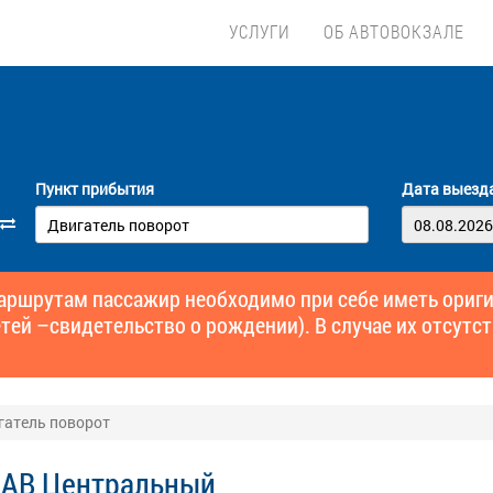
УСЛУГИ
ОБ АВТОВОКЗАЛЕ
Пункт прибытия
Дата выезд
маршрутам пассажир необходимо при себе иметь ори
тей –свидетельство о рождении). В случае их отсутст
гатель поворот
 АВ Центральный