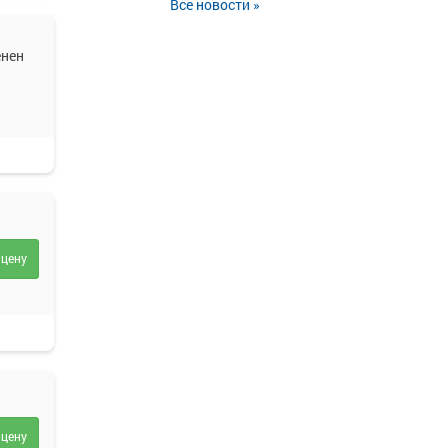
Все новости »
енен
 цену
 цену