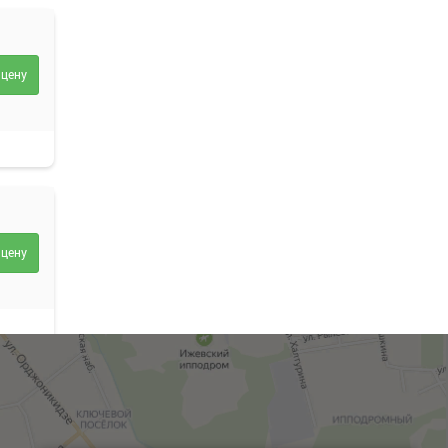
 цену
 цену
 цену