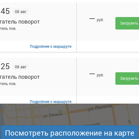
:45
08 авг
—
руб.
гатель поворот
Загрузить
тель пов.
Подробнее
о маршруте
:25
08 авг
—
руб.
гатель поворот
Загрузить
тель пов.
Подробнее
о маршруте
:55
08 авг
—
руб.
Посмотреть расположение на карте
гатель поворот
Загрузить
тель пов.