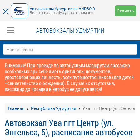
Автовокзалы Удмуртии на ANDROID
Скачать
Билеты на автобус у вас в кармане
АВТОВОКЗАЛЫ УДМУРТИИ
Внимание! При проезде по автобусным маршрутам пассажир
необходимо при себе иметь оригиналы документов,
удостоверяющих личность, всех путешественников (для детей
–свидетельство о рождении). В случае их отсутствия,
пассажир до посадки в автобус не допускается!
Главная
Республика Удмуртия
Ува пгт Центр (ул. Энгельса,
Автовокзал Ува пгт Центр (ул.
Энгельса, 5), расписание автобусов