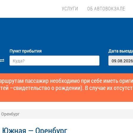
УСЛУГИ
ОБ АВТОВОКЗАЛЕ
Пункт прибытия
Дата выезд
маршрутам пассажир необходимо при себе иметь ори
тей –свидетельство о рождении). В случае их отсутст
 Оренбург
 Южная — Оренбург