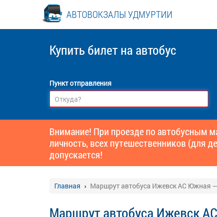
АВТОВОКЗАЛЫ УДМУРТИИ
Купить билет
на автобус
Пункт отправления
Внимание! При проезде по автобусным 
личность, всех путешественников (для де
допускается!
Главная
Маршрут автобуса Ижевск АС Южная —
Маршрут автобуса Ижевск АС