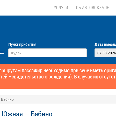
УСЛУГИ
ОБ АВТОВОКЗАЛЕ
Пункт прибытия
Дата выезд
маршрутам пассажир необходимо при себе иметь ори
тей –свидетельство о рождении). В случае их отсутст
 Бабино
С Южная — Бабино