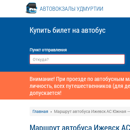
АВТОВОКЗАЛЫ УДМУРТИИ
Купить билет
на автобус
Пункт отправления
Внимание! При проезде по автобусным 
личность, всех путешественников (для де
допускается!
Главная
Маршрут автобуса Ижевск АС Южная —
Маршрут автобуса Ижевск А