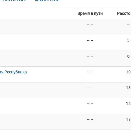
Время в пути
Рассто
--:--
--
--:--
5
--:--
6
ая Республика
--:--
10
я
--:--
13
--:--
14
я
--:--
17