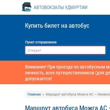
АВТОВОКЗАЛЫ УДМУРТИИ
Купить билет
на автобус
Пункт отправления
Внимание! При проезде по автобусным 
личность, всех путешественников (для де
допускается!
Главная
Маршрут автобуса Можга АС — Ижевск
Маршрут автобуса Можга АС