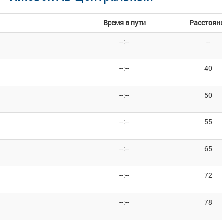
Время в пути
Расстоян
--:--
--
--:--
40
--:--
50
--:--
55
--:--
65
--:--
72
--:--
78