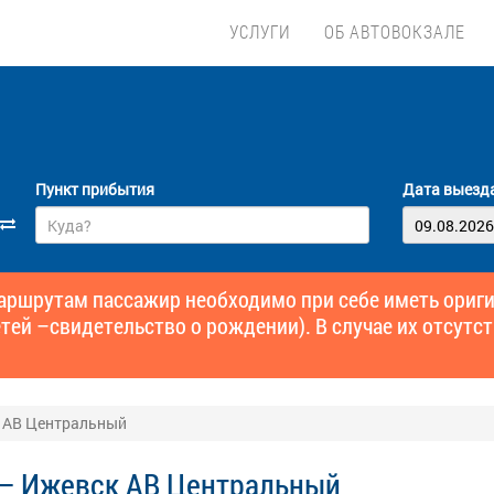
УСЛУГИ
ОБ АВТОВОКЗАЛЕ
Пункт прибытия
Дата выезд
маршрутам пассажир необходимо при себе иметь ори
тей –свидетельство о рождении). В случае их отсутст
 АВ Центральный
 — Ижевск АВ Центральный