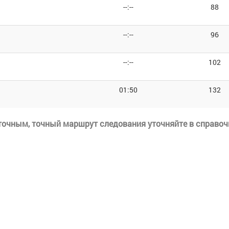
--:--
88
--:--
96
--:--
102
01:50
132
еточным, точный маршрут следования уточняйте в справоч