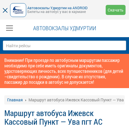
Автовокзалы Удмуртии на ANDROID
Скачать
Билеты на автобус у вас в кармане
АВТОВОКЗАЛЫ УДМУРТИИ
Внимание! При проезде по автобусным маршрутам пассажир
необходимо при себе иметь оригиналы документов,
удостоверяющих личность, всех путешественников (для детей
–свидетельство о рождении). В случае их отсутствия,
пассажир до посадки в автобус не допускается!
Главная
Маршрут автобуса Ижевск Кассовый Пункт — Ува пг
Маршрут автобуса Ижевск
Кассовый Пункт — Ува пгт АС