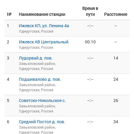
Время в
№
Наименование станции
пути
Расстояние
1
Ижевск КП, ул. Ленина 4а
--:--
--
Удмуртская, Россия
2
Ижевск АВ Центральный
00:10
--
Удмуртская, Россия
3
Лудорвай д. пов.
--:--
14
Завьяловский район,
Удмуртская, Россия
4
Подшивалово д. пов.
--:--
24
Завьяловский район,
Удмуртская, Россия
5
Советско-Никольское с.
--:--
26
Завьяловский район,
Удмуртская, Россия
6
Средний Постол д. пов.
--:--
34
Завьяловский район,
Удмуртская, Россия