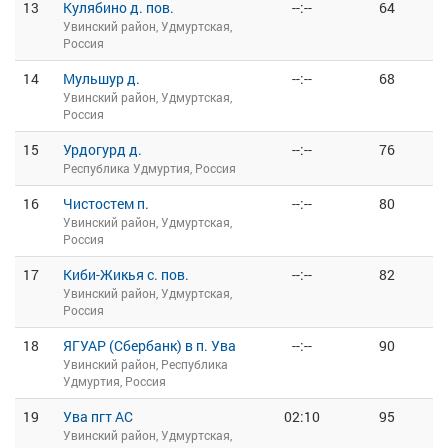
13
Кулябино д. пов.
--:--
64
Увинский район, Удмуртская,
Россия
14
Мульшур д.
--:--
68
Увинский район, Удмуртская,
Россия
15
Урдогурд д.
--:--
76
Республика Удмуртия, Россия
16
Чистостем п.
--:--
80
Увинский район, Удмуртская,
Россия
17
Киби-Жикья с. пов.
--:--
82
Увинский район, Удмуртская,
Россия
18
ЯГУАР (Сбербанк) в п. Ува
--:--
90
Увинский район, Республика
Удмуртия, Россия
19
Ува пгт АС
02:10
95
Увинский район, Удмуртская,