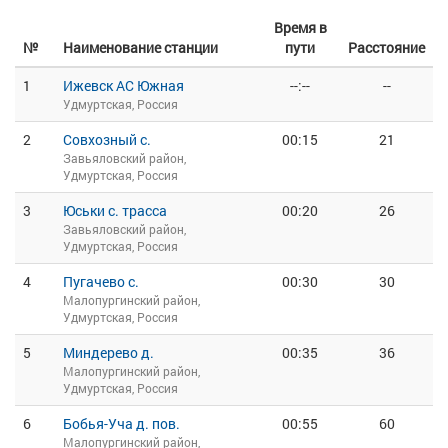
Время в
№
Наименование станции
пути
Расстояние
1
Ижевск АС Южная
--:--
--
Удмуртская, Россия
2
Совхозный с.
00:15
21
Завьяловский район,
Удмуртская, Россия
3
Юськи с. трасса
00:20
26
Завьяловский район,
Удмуртская, Россия
4
Пугачево с.
00:30
30
Малопургинский район,
Удмуртская, Россия
5
Миндерево д.
00:35
36
Малопургинский район,
Удмуртская, Россия
6
Бобья-Уча д. пов.
00:55
60
Малопургинский район,