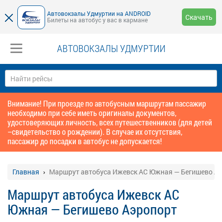
Автовокзалы Удмуртии на ANDROID
Скачать
Билеты на автобус у вас в кармане
АВТОВОКЗАЛЫ УДМУРТИИ
Внимание! При проезде по автобусным маршрутам пассажир
необходимо при себе иметь оригиналы документов,
удостоверяющих личность, всех путешественников (для детей
–свидетельство о рождении). В случае их отсутствия,
пассажир до посадки в автобус не допускается!
Главная
Маршрут автобуса Ижевск АС Южная — Бегишево А
Маршрут автобуса Ижевск АС
Южная — Бегишево Аэропорт