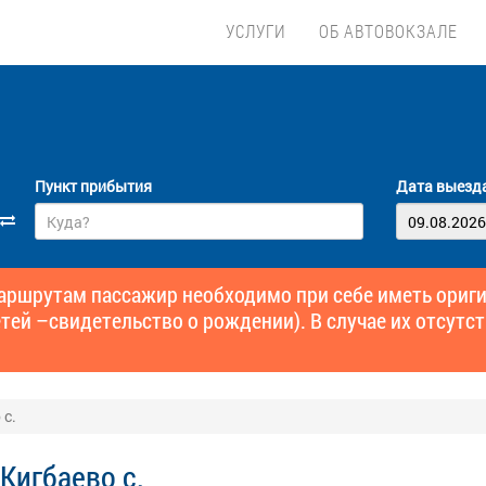
УСЛУГИ
ОБ АВТОВОКЗАЛЕ
Пункт прибытия
Дата выезд
маршрутам пассажир необходимо при себе иметь ори
тей –свидетельство о рождении). В случае их отсутст
 с.
Кигбаево с.