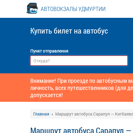
АВТОВОКЗАЛЫ УДМУРТИИ
Купить билет
на автобус
Пункт отправления
Внимание! При проезде по автобусным 
личность, всех путешественников (для де
допускается!
Главная
Маршрут автобуса Сарапул — Кигбаево
Маршрут автобуса Сарапул — 