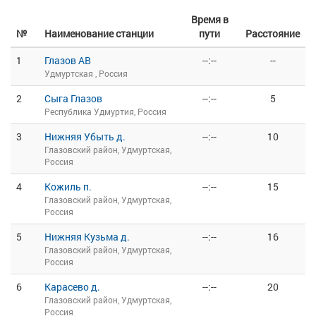
Время в
№
Наименование станции
пути
Расстояние
1
Глазов АВ
--:--
--
Удмуртская , Россия
2
Сыга Глазов
--:--
5
Республика Удмуртия, Россия
3
Нижняя Убыть д.
--:--
10
Глазовский район, Удмуртская,
Россия
4
Кожиль п.
--:--
15
Глазовский район, Удмуртская,
Россия
5
Нижняя Кузьма д.
--:--
16
Глазовский район, Удмуртская,
Россия
6
Карасево д.
--:--
20
Глазовский район, Удмуртская,
Россия