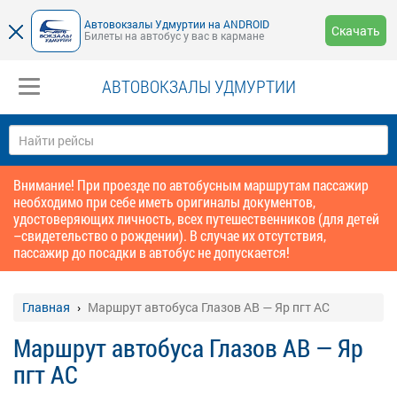
Автовокзалы Удмуртии на ANDROID
Скачать
Билеты на автобус у вас в кармане
АВТОВОКЗАЛЫ УДМУРТИИ
Внимание! При проезде по автобусным маршрутам пассажир
необходимо при себе иметь оригиналы документов,
удостоверяющих личность, всех путешественников (для детей
–свидетельство о рождении). В случае их отсутствия,
пассажир до посадки в автобус не допускается!
Главная
Маршрут автобуса Глазов АВ — Яр пгт АС
Маршрут автобуса Глазов АВ — Яр
пгт АС