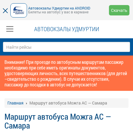
Автовокзалы Удмуртии на ANDROID
Скачать
Билеты на автобус у вас в кармане
АВТОВОКЗАЛЫ УДМУРТИИ
Внимание! При проезде по автобусным маршрутам пассажир
необходимо при себе иметь оригиналы документов,
удостоверяющих личность, всех путешественников (для детей
–свидетельство о рождении). В случае их отсутствия,
пассажир до посадки в автобус не допускается!
Главная
Маршрут автобуса Можга АС — Самара
Маршрут автобуса Можга АС —
Самара