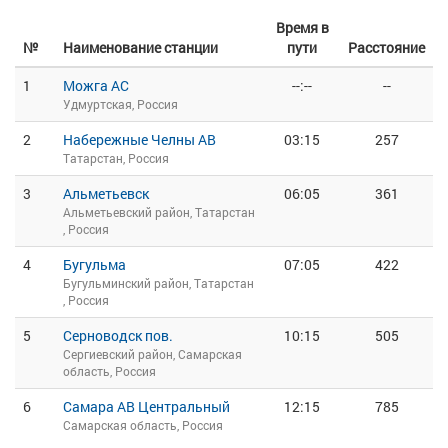
Время в
№
Наименование станции
пути
Расстояние
1
Можга АС
--:--
--
Удмуртская, Россия
2
Набережные Челны АВ
03:15
257
Татарстан, Россия
3
Альметьевск
06:05
361
Альметьевский район, Татарстан
, Россия
4
Бугульма
07:05
422
Бугульминский район, Татарстан
, Россия
5
Серноводск пов.
10:15
505
Сергиевский район, Самарская
область, Россия
6
Самара АВ Центральный
12:15
785
Самарская область, Россия