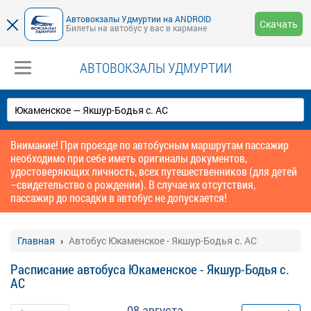
Автовокзалы Удмуртии на ANDROID
Скачать
Билеты на автобус у вас в кармане
АВТОВОКЗАЛЫ УДМУРТИИ
Внимание! При проезде по автобусным маршрутам пассажир
необходимо при себе иметь оригиналы документов,
удостоверяющих личность, всех путешественников (для детей
–свидетельство о рождении). В случае их отсутствия,
пассажир до посадки в автобус не допускается!
Главная
Автобус Юкаменское - Якшур-Бодья с. АС
Расписание автобуса Юкаменское - Якшур-Бодья с.
АС
08 августа