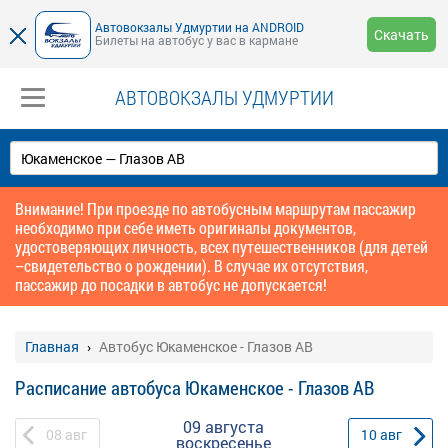
Автовокзалы Удмуртии на ANDROID
Скачать
Билеты на автобус у вас в кармане
АВТОВОКЗАЛЫ УДМУРТИИ
Внимание! При проезде по автобусным маршрутам пассажир
необходимо при себе иметь оригиналы документов,
удостоверяющих личность, всех путешественников (для детей
–свидетельство о рождении). В случае их отсутствия,
пассажир до посадки в автобус не допускается!
Главная
Автобус Юкаменское - Глазов АВ
Расписание автобуса Юкаменское - Глазов АВ
09 августа
08
авг
10
авг
воскресенье