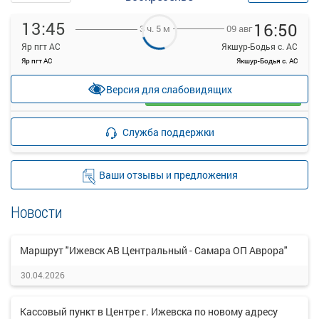
13:45
16:50
09 авг
3 ч. 5 м
Яр пгт АС
Якшур-Бодья с. АС
Яр пгт АС
Якшур-Бодья с. АС
—
руб.
Версия для слабовидящих
Загрузить цену
Подробнее
Детали рейса
Служба поддержки
о маршруте
Ваши отзывы и предложения
Новости
Маршрут "Ижевск АВ Центральный - Самара ОП Аврора"
30.04.2026
Кассовый пункт в Центре г. Ижевска по новому адресу