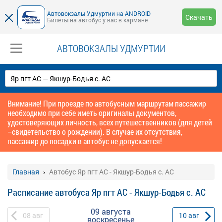
Автовокзалы Удмуртии на ANDROID
Скачать
Билеты на автобус у вас в кармане
АВТОВОКЗАЛЫ УДМУРТИИ
Внимание! При проезде по автобусным маршрутам пассажир
необходимо при себе иметь оригиналы документов,
удостоверяющих личность, всех путешественников (для детей
–свидетельство о рождении). В случае их отсутствия,
пассажир до посадки в автобус не допускается!
Главная
Автобус Яр пгт АС - Якшур-Бодья с. АС
Расписание автобуса Яр пгт АС - Якшур-Бодья с. АС
09 августа
08
авг
10
авг
воскресенье