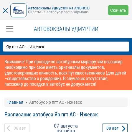
Автовокзалы Удмуртии на ANDROID
Скачать
Билеты на автобус у вас в кармане
АВТОВОКЗАЛЫ УДМУРТИИ
Внимание! При проезде по автобусным маршрутам пассажир
необходимо при себе иметь оригиналы документов,
удостоверяющих личность, всех путешественников (для детей
–свидетельство о рождении). В случае их отсутствия,
пассажир до посадки в автобус не допускается!
Главная
Автобус Яр пгт АС - Ижевск
Расписание автобуса Яр пгт АС - Ижевск
07 августа
06
авг
08
авг
пятница