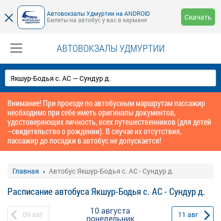
Автовокзалы Удмуртии на ANDROID
Скачать
Билеты на автобус у вас в кармане
АВТОВОКЗАЛЫ УДМУРТИИ
Внимание! При проезде по автобусным маршрутам пассажир
необходимо при себе иметь оригиналы документов,
удостоверяющих личность, всех путешественников (для детей
–свидетельство о рождении). В случае их отсутствия,
пассажир до посадки в автобус не допускается!
Главная
Автобус Якшур-Бодья с. АС - Сундур д.
Расписание автобуса Якшур-Бодья с. АС - Сундур д.
10 августа
09
авг
11
авг
понедельник