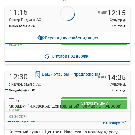
11:15
12:15
10 авг
Якшур-Бодья с. АС
Сундур д.
Якшур-Бодья с. АС
Сундур д.
—
руб.
Версия для слабовидящих
Загрузить цену
ТРАНЗИТ
Подробнее
Детали рейса
Служба поддержки
о маршруте
Ваши отзывы и предложения
12:30
14:35
10 авг
Якшур-Бодья с. АС
Сундур д.
Новости
Якшур-Бодья с. АС
Сундур д.
—
руб.
Загрузить цену
Маршрут "Ижевск АВ Центральный - Самара ОП Аврора"
ТРАНЗИТ
30.04.2026
Подробнее
Детали рейса
о маршруте
Кассовый пункт в Центре г. Ижевска по новому адресу