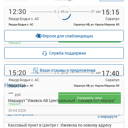
12:30
15:15
07 авг
2 ч. 45 м
Якшур-Бодья с. АС
Сарапул
Якшур-Бодья с. АС
Сарапул АВ, ул. Карла Маркса, 60
—
руб.
Версия для слабовидящих
Загрузить цену
ТРАНЗИТ
Подробнее
Детали рейса
Служба поддержки
о маршруте
Ваши отзывы и предложения
15:20
17:40
07 авг
2 ч. 20 м
Якшур-Бодья с. АС
Сарапул
Новости
Якшур-Бодья с. АС
Сарапул АВ, ул. Карла Маркса, 60
—
руб.
Загрузить цену
Маршрут "Ижевск АВ Центральный - Самара ОП Аврора"
ТРАНЗИТ
30.04.2026
Подробнее
Детали рейса
о маршруте
Кассовый пункт в Центре г. Ижевска по новому адресу