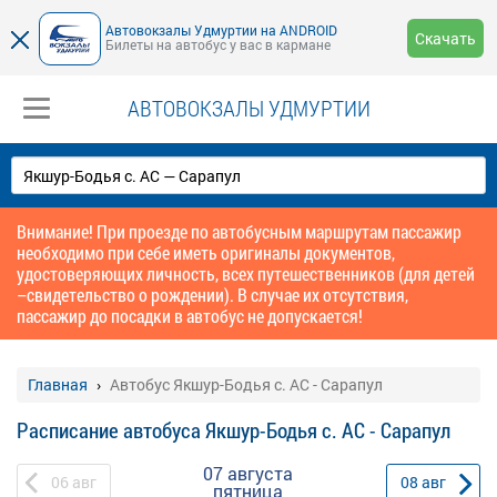
Автовокзалы Удмуртии на ANDROID
Скачать
Билеты на автобус у вас в кармане
АВТОВОКЗАЛЫ УДМУРТИИ
Внимание! При проезде по автобусным маршрутам пассажир
необходимо при себе иметь оригиналы документов,
удостоверяющих личность, всех путешественников (для детей
–свидетельство о рождении). В случае их отсутствия,
пассажир до посадки в автобус не допускается!
Главная
Автобус Якшур-Бодья с. АС - Сарапул
Расписание автобуса Якшур-Бодья с. АС - Сарапул
07 августа
06
авг
08
авг
пятница