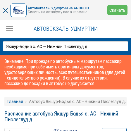
Автовокзалы Удмуртии на ANDROID
Скачать
Билеты на автобус у вас в кармане
АВТОВОКЗАЛЫ УДМУРТИИ
Внимание! При проезде по автобусным маршрутам пассажир
необходимо при себе иметь оригиналы документов,
удостоверяющих личность, всех путешественников (для детей
–свидетельство о рождении). В случае их отсутствия,
пассажир до посадки в автобус не допускается!
Главная
Автобус Якшур-Бодья с. АС - Нижний Пислеглуд д.
Расписание автобуса Якшур-Бодья с. АС - Нижний
Пислеглуд д.
07 августа