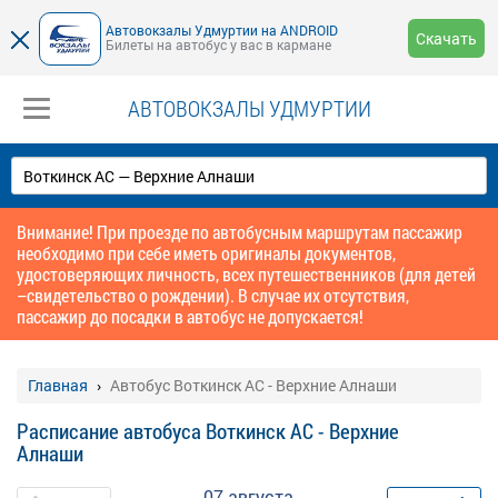
Автовокзалы Удмуртии на ANDROID
Скачать
Билеты на автобус у вас в кармане
АВТОВОКЗАЛЫ УДМУРТИИ
Внимание! При проезде по автобусным маршрутам пассажир
необходимо при себе иметь оригиналы документов,
удостоверяющих личность, всех путешественников (для детей
–свидетельство о рождении). В случае их отсутствия,
пассажир до посадки в автобус не допускается!
Главная
Автобус Воткинск АС - Верхние Алнаши
Расписание автобуса Воткинск АС - Верхние
Алнаши
07 августа