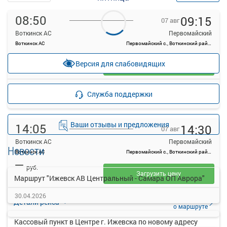
08:50
09:15
07 авг
Воткинск АС
Первомайский
Воткинск АС
Первомайский с., Воткинский район, Удмуртская Республика
—
руб.
Версия для слабовидящих
Загрузить цену
Подробнее
Детали рейса
Служба поддержки
о маршруте
Ваши отзывы и предложения
14:05
14:30
07 авг
Воткинск АС
Первомайский
Новости
Воткинск АС
Первомайский с., Воткинский район, Удмуртская Республика
—
руб.
Загрузить цену
Маршрут "Ижевск АВ Центральный - Самара ОП Аврора"
30.04.2026
Подробнее
Детали рейса
о маршруте
Кассовый пункт в Центре г. Ижевска по новому адресу