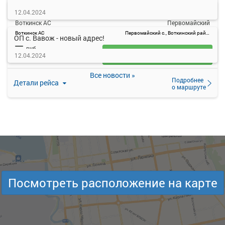
17:40
18:00
07 авг
12.04.2024
Воткинск АС
Первомайский
Воткинск АС
Первомайский с., Воткинский район, Удмуртская Республика
ОП с. Вавож - новый адрес!
—
руб.
Загрузить цену
12.04.2024
Все новости »
Подробнее
Детали рейса
о маршруте
Посмотреть расположение на карте