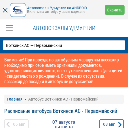
Автовокзалы Удмуртии на ANDROID
Скачать
Билеты на автобус у вас в кармане
АВТОВОКЗАЛЫ УДМУРТИИ
Внимание! При проезде по автобусным маршрутам пассажир
необходимо при себе иметь оригиналы документов,
удостоверяющих личность, всех путешественников (для детей
–свидетельство о рождении). В случае их отсутствия,
пассажир до посадки в автобус не допускается!
Главная
Автобус Воткинск АС - Первомайский
Расписание автобуса Воткинск АС - Первомайский
07 августа
06
авг
08
авг
пятница