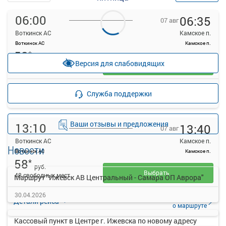
06:00
06:35
07 авг
Воткинск АС
Камское п.
Воткинск АС
Камское п.
58
*
руб.
Версия для слабовидящих
Выбрать
47 свободных мест
Подробнее
Детали рейса
Служба поддержки
о маршруте
Ваши отзывы и предложения
13:10
13:40
07 авг
Воткинск АС
Камское п.
Новости
Воткинск АС
Камское п.
58
*
руб.
Выбрать
48 свободных мест
Маршрут "Ижевск АВ Центральный - Самара ОП Аврора"
30.04.2026
Подробнее
Детали рейса
о маршруте
Кассовый пункт в Центре г. Ижевска по новому адресу