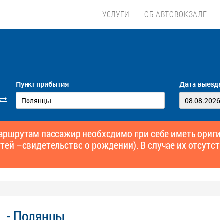
УСЛУГИ
ОБ АВТОВОКЗАЛЕ
Пункт прибытия
Дата выезд
маршрутам пассажир необходимо при себе иметь ори
тей –свидетельство о рождении). В случае их отсутст
. - Полянцы