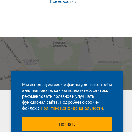
Все новости »
Мы используем cookie-файлы для того, чтобы
анализировать, как вы пользуетесь сайтом,
рекомендовать полезное и улучшать
Техническая поддержка сайта
функционал сайта. Подробнее о cookie-
8 800 600-03-38
файлах в
Политике Конфиденциальности
.
Принять