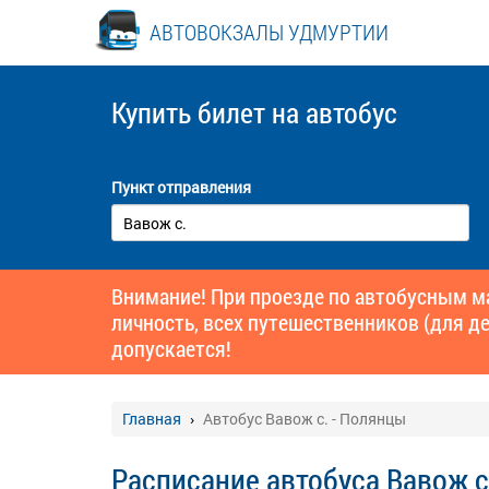
АВТОВОКЗАЛЫ УДМУРТИИ
Купить билет
на автобус
Пункт отправления
Внимание! При проезде по автобусным 
личность, всех путешественников (для де
допускается!
Главная
Автобус Вавож с. - Полянцы
Расписание автобуса Вавож с