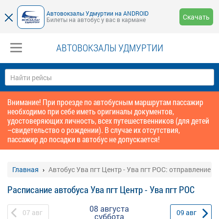
Автовокзалы Удмуртии на ANDROID
Скачать
Билеты на автобус у вас в кармане
АВТОВОКЗАЛЫ УДМУРТИИ
Внимание! При проезде по автобусным маршрутам пассажир
необходимо при себе иметь оригиналы документов,
удостоверяющих личность, всех путешественников (для детей
–свидетельство о рождении). В случае их отсутствия,
пассажир до посадки в автобус не допускается!
Главная
Автобус Ува пгт Центр - Ува пгт РОС: отправление
Расписание автобуса Ува пгт Центр - Ува пгт РОС
08 августа
07
авг
09
авг
суббота