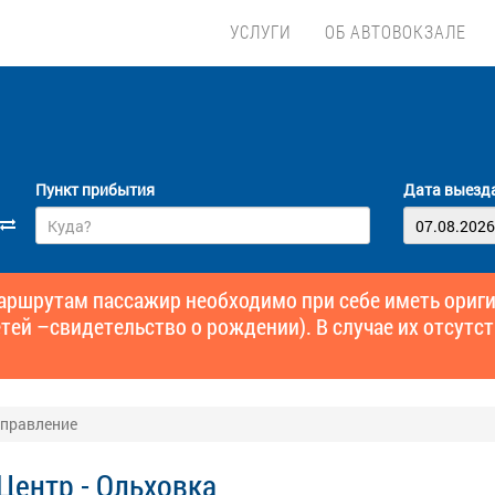
УСЛУГИ
ОБ АВТОВОКЗАЛЕ
Пункт прибытия
Дата выезд
маршрутам пассажир необходимо при себе иметь ори
тей –свидетельство о рождении). В случае их отсутст
отправление
Центр - Ольховка