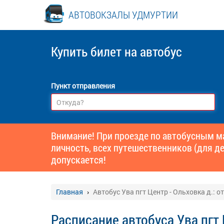
АВТОВОКЗАЛЫ УДМУРТИИ
Купить билет
на автобус
Пункт отправления
Внимание! При проезде по автобусным 
личность, всех путешественников (для де
допускается!
Главная
Автобус Ува пгт Центр - Ольховка д.: 
Расписание автобуса Ува пгт 