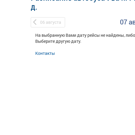
д.
07 а
06
августа
На выбранную Вами дату рейсы не найдены, либо
Выберите другую дату.
Контакты