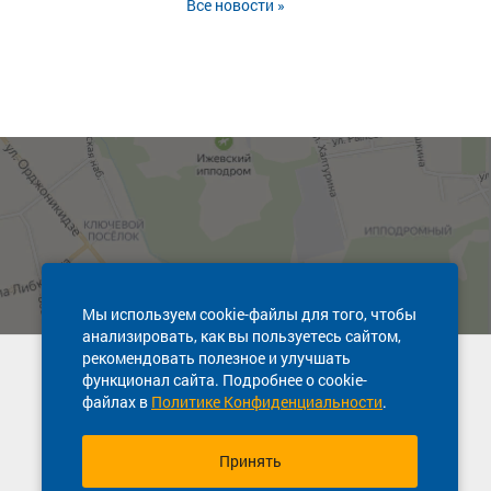
Все новости »
Мы используем cookie-файлы для того, чтобы
анализировать, как вы пользуетесь сайтом,
рекомендовать полезное и улучшать
Техническая поддержка сайта
функционал сайта. Подробнее о cookie-
8 800 600-03-38
файлах в
Политике Конфиденциальности
.
Принять