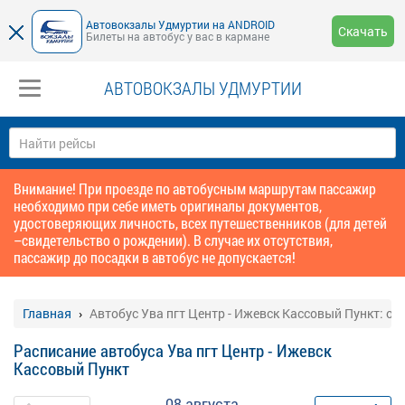
Автовокзалы Удмуртии на ANDROID
Скачать
Билеты на автобус у вас в кармане
АВТОВОКЗАЛЫ УДМУРТИИ
Внимание! При проезде по автобусным маршрутам пассажир
необходимо при себе иметь оригиналы документов,
удостоверяющих личность, всех путешественников (для детей
–свидетельство о рождении). В случае их отсутствия,
пассажир до посадки в автобус не допускается!
Главная
Автобус Ува пгт Центр - Ижевск Кассовый Пункт: от
Расписание автобуса Ува пгт Центр - Ижевск
Кассовый Пункт
08 августа