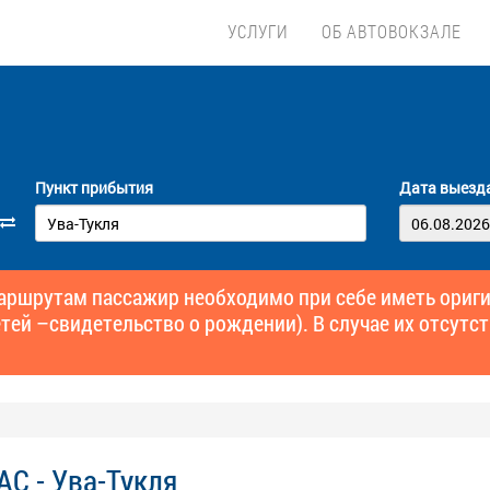
УСЛУГИ
ОБ АВТОВОКЗАЛЕ
Пункт прибытия
Дата выезд
маршрутам пассажир необходимо при себе иметь ори
тей –свидетельство о рождении). В случае их отсутст
АС - Ува-Тукля