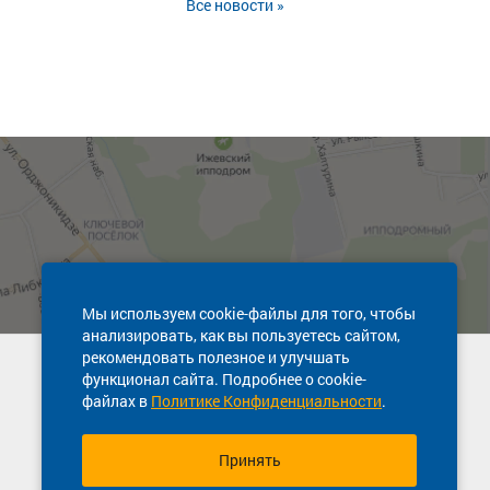
Все новости »
Мы используем cookie-файлы для того, чтобы
анализировать, как вы пользуетесь сайтом,
рекомендовать полезное и улучшать
Техническая поддержка сайта
функционал сайта. Подробнее о cookie-
8 800 600-03-38
файлах в
Политике Конфиденциальности
.
Принять