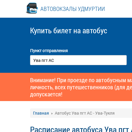
АВТОВОКЗАЛЫ УДМУРТИИ
Купить билет
на автобус
Пункт отправления
Внимание! При проезде по автобусным 
личность, всех путешественников (для де
допускается!
Главная
Автобус Ува пгт АС - Ува-Тукля
Расписание автобуса Ува пгт 