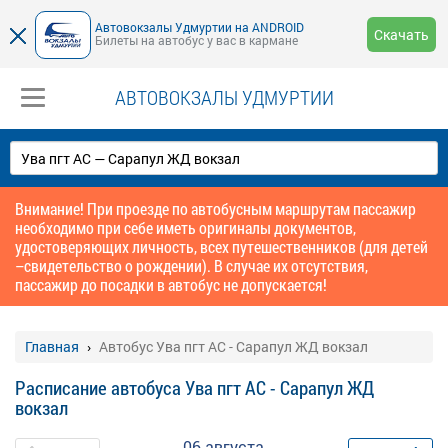
Автовокзалы Удмуртии на ANDROID
Скачать
Билеты на автобус у вас в кармане
АВТОВОКЗАЛЫ УДМУРТИИ
Внимание! При проезде по автобусным маршрутам пассажир
необходимо при себе иметь оригиналы документов,
удостоверяющих личность, всех путешественников (для детей
–свидетельство о рождении). В случае их отсутствия,
пассажир до посадки в автобус не допускается!
Главная
Автобус Ува пгт АС - Сарапул ЖД вокзал
Расписание автобуса Ува пгт АС - Сарапул ЖД
вокзал
06 августа