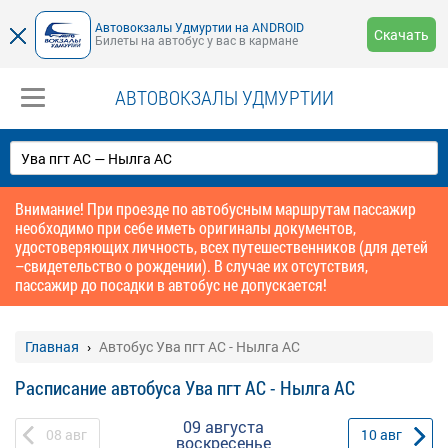
Автовокзалы Удмуртии на ANDROID
Скачать
Билеты на автобус у вас в кармане
АВТОВОКЗАЛЫ УДМУРТИИ
Внимание! При проезде по автобусным маршрутам пассажир
необходимо при себе иметь оригиналы документов,
удостоверяющих личность, всех путешественников (для детей
–свидетельство о рождении). В случае их отсутствия,
пассажир до посадки в автобус не допускается!
Главная
Автобус Ува пгт АС - Нылга АС
Расписание автобуса Ува пгт АС - Нылга АС
09 августа
08
авг
10
авг
воскресенье