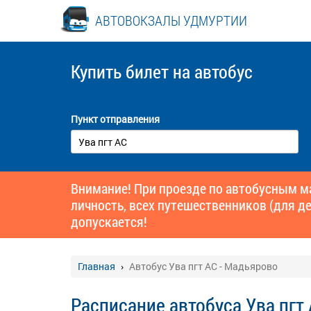
АВТОВОКЗАЛЫ УДМУРТИИ
Купить билет
на автобус
Пункт отправления
Внимание! При проезде по автобусным 
личность, всех путешественников (для де
допускается!
Главная
Автобус Ува пгт АС - Мадьярово
Расписание автобуса Ува пгт