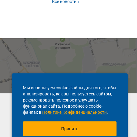
Все новости »
Мы используем cookie-файлы для того, чтобы
анализировать, как вы пользуетесь сайтом,
рекомендовать полезное и улучшать
Техническая поддержка сайта
функционал сайта. Подробнее о cookie-
8 800 600-03-38
файлах в
Политике Конфиденциальности
.
Принять