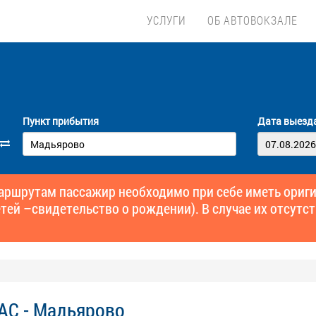
УСЛУГИ
ОБ АВТОВОКЗАЛЕ
Пункт прибытия
Дата выезд
маршрутам пассажир необходимо при себе иметь ори
тей –свидетельство о рождении). В случае их отсутст
 АС - Мадьярово