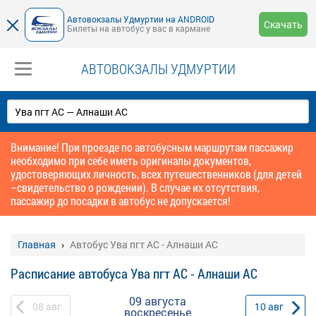
Автовокзалы Удмуртии на ANDROID
Скачать
Билеты на автобус у вас в кармане
АВТОВОКЗАЛЫ УДМУРТИИ
Внимание! При проезде по автобусным маршрутам пассажир
необходимо при себе иметь оригиналы документов,
удостоверяющих личность, всех путешественников (для детей
–свидетельство о рождении). В случае их отсутствия,
пассажир до посадки в автобус не допускается!
Главная
Автобус Ува пгт АС - Алнаши АС
Расписание автобуса Ува пгт АС - Алнаши АС
09 августа
08
авг
10
авг
воскресенье