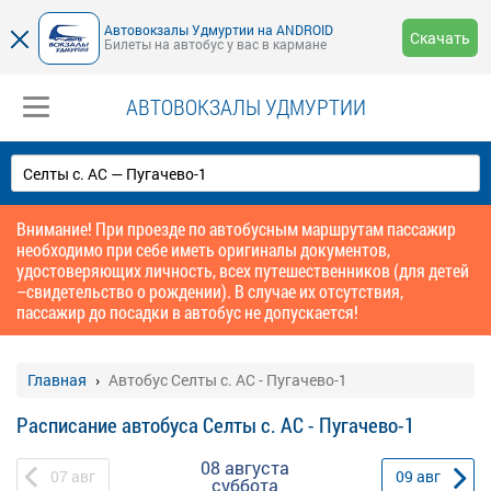
Автовокзалы Удмуртии на ANDROID
Скачать
Билеты на автобус у вас в кармане
АВТОВОКЗАЛЫ УДМУРТИИ
Внимание! При проезде по автобусным маршрутам пассажир
необходимо при себе иметь оригиналы документов,
удостоверяющих личность, всех путешественников (для детей
–свидетельство о рождении). В случае их отсутствия,
пассажир до посадки в автобус не допускается!
Главная
Автобус Селты с. АС - Пугачево-1
Расписание автобуса Селты с. АС - Пугачево-1
08 августа
07
авг
09
авг
суббота