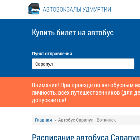
АВТОВОКЗАЛЫ УДМУРТИИ
Купить билет
на автобус
Пункт отправления
Внимание! При проезде по автобусным 
личность, всех путешественников (для де
допускается!
Главная
Автобус Сарапул - Воткинск
Расписание автобуса Сарапул