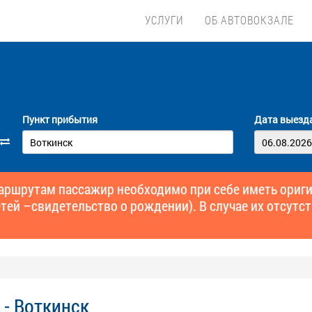
УСЛУГИ
ОБ АВТОВОКЗАЛЕ
Пункт прибытия
Дата выезд
маршрутам пассажир необходимо при себе иметь ори
тей –свидетельство о рождении). В случае их отсутст
 - Воткинск