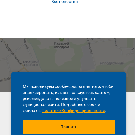
Все новости »
Мы используем cookie-файлы для того, чтобы
анализировать, как вы пользуетесь сайтом,
рекомендовать полезное и улучшать
Техническая поддержка сайта
функционал сайта. Подробнее о cookie-
8 800 600-03-38
файлах в
Политике Конфиденциальности
.
Принять