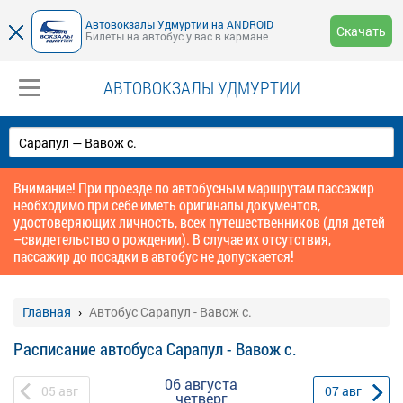
Автовокзалы Удмуртии на ANDROID
Скачать
Билеты на автобус у вас в кармане
АВТОВОКЗАЛЫ УДМУРТИИ
Внимание! При проезде по автобусным маршрутам пассажир
необходимо при себе иметь оригиналы документов,
удостоверяющих личность, всех путешественников (для детей
–свидетельство о рождении). В случае их отсутствия,
пассажир до посадки в автобус не допускается!
Главная
Автобус Сарапул - Вавож с.
Расписание автобуса Сарапул - Вавож с.
06 августа
05
авг
07
авг
четверг