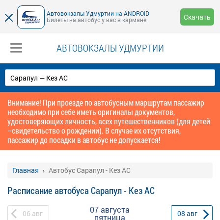
Автовокзалы Удмуртии на ANDROID
Скачать
Билеты на автобус у вас в кармане
АВТОВОКЗАЛЫ УДМУРТИИ
Внимание! При проезде по автобусным маршрутам пассажир
необходимо при себе иметь оригиналы документов,
удостоверяющих личность, всех путешественников (для детей
–свидетельство о рождении). В случае их отсутствия,
пассажир до посадки в автобус не допускается!
Главная
Автобус Сарапул - Кез АС
Расписание автобуса Сарапул - Кез АС
07 августа
06
авг
08
авг
пятница