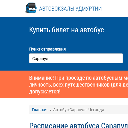
АВТОВОКЗАЛЫ УДМУРТИИ
Купить билет
на автобус
Пункт отправления
Внимание! При проезде по автобусным 
личность, всех путешественников (для де
допускается!
Главная
Автобус Сарапул - Чеганда
Расписание автобуса Сарапул