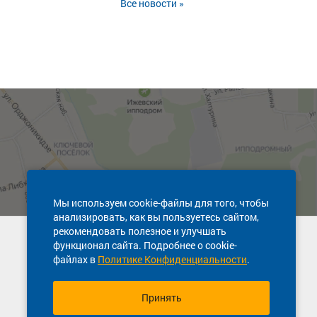
Все новости »
Мы используем cookie-файлы для того, чтобы
анализировать, как вы пользуетесь сайтом,
рекомендовать полезное и улучшать
Техническая поддержка сайта
функционал сайта. Подробнее о cookie-
8 800 600-03-38
файлах в
Политике Конфиденциальности
.
Принять