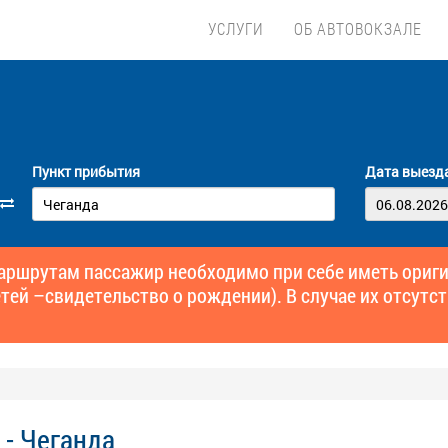
УСЛУГИ
ОБ АВТОВОКЗАЛЕ
Пункт прибытия
Дата выезд
маршрутам пассажир необходимо при себе иметь ори
тей –свидетельство о рождении). В случае их отсутст
 - Чеганда