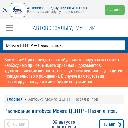
Автовокзалы Удмуртии на ANDROID
Скачать
Билеты на автобус у вас в кармане
АВТОВОКЗАЛЫ УДМУРТИИ
Внимание! При проезде по автобусным маршрутам пассажир
необходимо при себе иметь оригиналы документов,
удостоверяющих личность, всех путешественников (для детей
–свидетельство о рождении). В случае их отсутствия,
пассажир до посадки в автобус не допускается!
Главная
Автобус Можга ЦЕНТР - Пазял д. пов.
Расписание автобуса Можга ЦЕНТР - Пазял д. пов.
09 августа
08
авг
10
авг
воскресенье