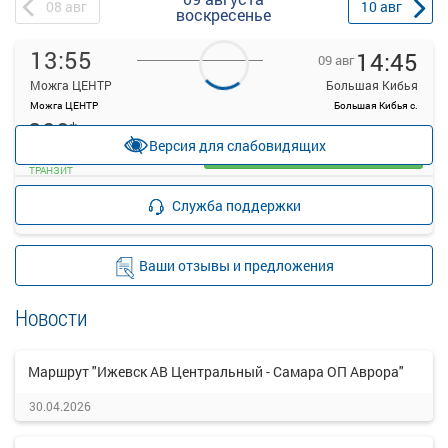
08
авг
10
авг
воскресенье
13:55
14:45
09 авг
Можга ЦЕНТР
Большая Кибья
Можга ЦЕНТР
Большая Кибья с.
200
*
руб.
Версия для слабовидящих
Выбрать
ТРАНЗИТ
Подробнее
Детали рейса
Служба поддержки
о маршруте
Ваши отзывы и предложения
Новости
Маршрут "Ижевск АВ Центральный - Самара ОП Аврора"
30.04.2026