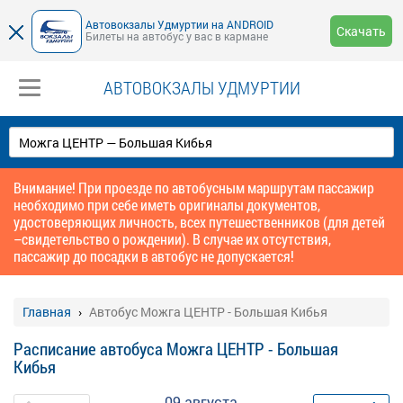
Автовокзалы Удмуртии на ANDROID
Скачать
Билеты на автобус у вас в кармане
АВТОВОКЗАЛЫ УДМУРТИИ
Внимание! При проезде по автобусным маршрутам пассажир
необходимо при себе иметь оригиналы документов,
удостоверяющих личность, всех путешественников (для детей
–свидетельство о рождении). В случае их отсутствия,
пассажир до посадки в автобус не допускается!
Главная
Автобус Можга ЦЕНТР - Большая Кибья
Расписание автобуса Можга ЦЕНТР - Большая
Кибья
09 августа