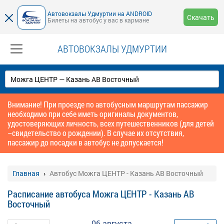
Автовокзалы Удмуртии на ANDROID
Скачать
Билеты на автобус у вас в кармане
АВТОВОКЗАЛЫ УДМУРТИИ
Внимание! При проезде по автобусным маршрутам пассажир
необходимо при себе иметь оригиналы документов,
удостоверяющих личность, всех путешественников (для детей
–свидетельство о рождении). В случае их отсутствия,
пассажир до посадки в автобус не допускается!
Главная
Автобус Можга ЦЕНТР - Казань АВ Восточный
Расписание автобуса Можга ЦЕНТР - Казань АВ
Восточный
06 августа