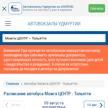
Автовокзалы Удмуртии на ANDROID
Скачать
Билеты на автобус у вас в кармане
АВТОВОКЗАЛЫ УДМУРТИИ
Внимание! При проезде по автобусным маршрутам пассажир
необходимо при себе иметь оригиналы документов,
удостоверяющих личность, всех путешественников (для детей
–свидетельство о рождении). В случае их отсутствия,
пассажир до посадки в автобус не допускается!
Главная
Автобус Можга ЦЕНТР - Тольятти
Расписание автобуса Можга ЦЕНТР - Тольятти
09 августа
08
авг
10
авг
воскресенье