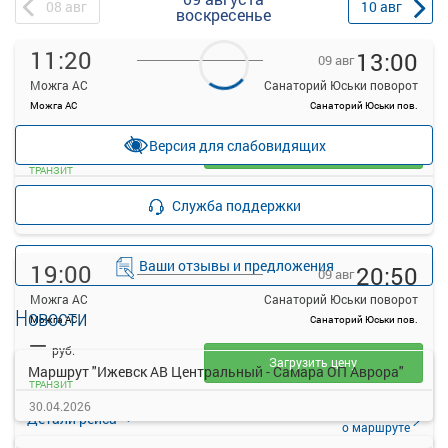
08
авг
10
авг
воскресенье
11:20
13:00
09 авг
Можга АС
Санаторий Юськи поворот
Можга АС
Санаторий Юськи пов.
—
руб.
Версия для слабовидящих
Загрузить цену
ТРАНЗИТ
Подробнее
Детали рейса
Служба поддержки
о маршруте
Ваши отзывы и предложения
19:00
20:50
09 авг
Можга АС
Санаторий Юськи поворот
Новости
Можга АС
Санаторий Юськи пов.
—
руб.
Загрузить цену
Маршрут "Ижевск АВ Центральный - Самара ОП Аврора"
ТРАНЗИТ
30.04.2026
Подробнее
Детали рейса
о маршруте