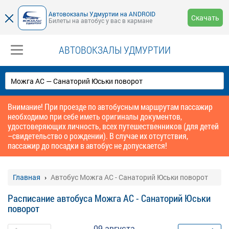
Автовокзалы Удмуртии на ANDROID
Скачать
Билеты на автобус у вас в кармане
АВТОВОКЗАЛЫ УДМУРТИИ
Внимание! При проезде по автобусным маршрутам пассажир
необходимо при себе иметь оригиналы документов,
удостоверяющих личность, всех путешественников (для детей
–свидетельство о рождении). В случае их отсутствия,
пассажир до посадки в автобус не допускается!
Главная
Автобус Можга АС - Санаторий Юськи поворот
Расписание автобуса Можга АС - Санаторий Юськи
поворот
09 августа