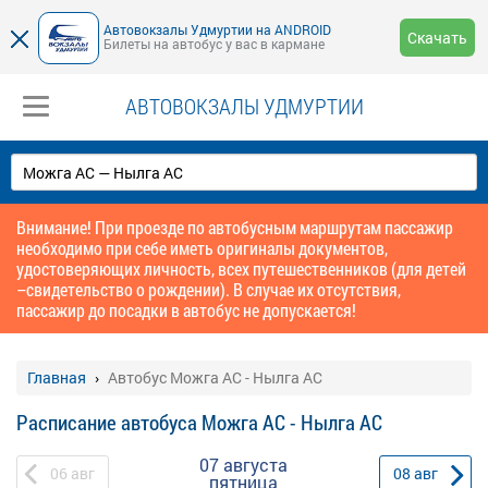
Автовокзалы Удмуртии на ANDROID
Скачать
Билеты на автобус у вас в кармане
АВТОВОКЗАЛЫ УДМУРТИИ
Внимание! При проезде по автобусным маршрутам пассажир
необходимо при себе иметь оригиналы документов,
удостоверяющих личность, всех путешественников (для детей
–свидетельство о рождении). В случае их отсутствия,
пассажир до посадки в автобус не допускается!
Главная
Автобус Можга АС - Нылга АС
Расписание автобуса Можга АС - Нылга АС
07 августа
06
авг
08
авг
пятница