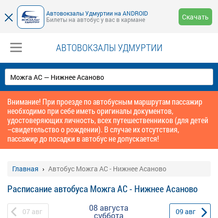
Автовокзалы Удмуртии на ANDROID
Скачать
Билеты на автобус у вас в кармане
АВТОВОКЗАЛЫ УДМУРТИИ
Внимание! При проезде по автобусным маршрутам пассажир
необходимо при себе иметь оригиналы документов,
удостоверяющих личность, всех путешественников (для детей
–свидетельство о рождении). В случае их отсутствия,
пассажир до посадки в автобус не допускается!
Главная
Автобус Можга АС - Нижнее Асаново
Расписание автобуса Можга АС - Нижнее Асаново
08 августа
07
авг
09
авг
суббота