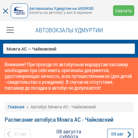
Автовокзалы Удмуртии на ANDROID
Скачать
Билеты на автобус у вас в кармане
АВТОВОКЗАЛЫ УДМУРТИИ
Внимание! При проезде по автобусным маршрутам пассажир
необходимо при себе иметь оригиналы документов,
удостоверяющих личность, всех путешественников (для детей
–свидетельство о рождении). В случае их отсутствия,
пассажир до посадки в автобус не допускается!
Главная
Автобус Можга АС - Чайковский
Расписание автобуса Можга АС - Чайковский
08 августа
07
авг
09
авг
суббота