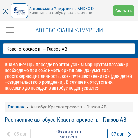
Автовокзалы Удмуртии на ANDROID
Скачать
Билеты на автобус у вас в кармане
АВТОВОКЗАЛЫ УДМУРТИИ
Внимание! При проезде по автобусным маршрутам пассажир
необходимо при себе иметь оригиналы документов,
удостоверяющих личность, всех путешественников (для детей
–свидетельство о рождении). В случае их отсутствия,
пассажир до посадки в автобус не допускается!
Главная
Автобус Красногорское п. - Глазов АВ
Расписание автобуса Красногорское п. - Глазов АВ
06 августа
05
авг
07
авг
четверг