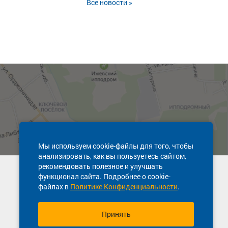
Все новости »
Мы используем cookie-файлы для того, чтобы
анализировать, как вы пользуетесь сайтом,
рекомендовать полезное и улучшать
Техническая поддержка сайта
функционал сайта. Подробнее о cookie-
8 800 600-03-38
файлах в
Политике Конфиденциальности
.
Принять