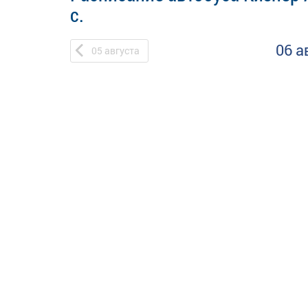
с.
06 а
05
августа