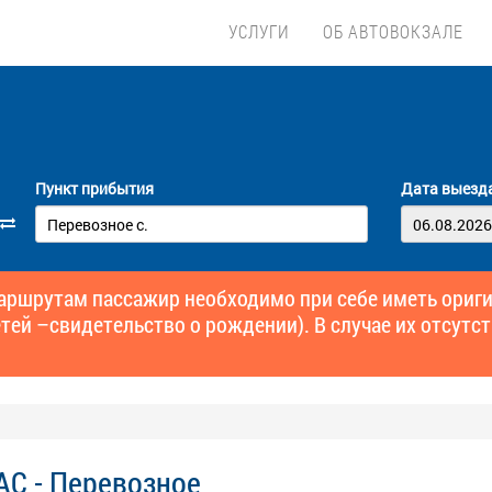
УСЛУГИ
ОБ АВТОВОКЗАЛЕ
Пункт прибытия
Дата выезд
маршрутам пассажир необходимо при себе иметь ори
тей –свидетельство о рождении). В случае их отсутст
АС - Перевозное