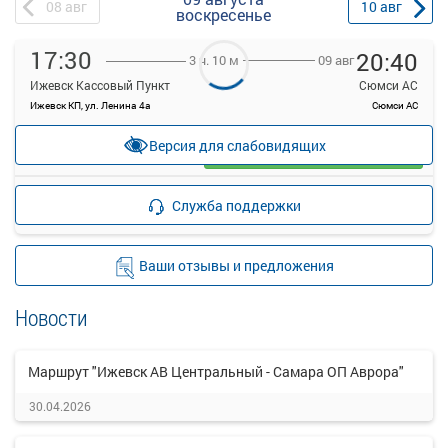
08
авг
10
авг
воскресенье
17:30
20:40
09 авг
3 ч. 10 м
Ижевск Кассовый Пункт
Сюмси АС
Ижевск КП, ул. Ленина 4а
Сюмси АС
—
руб.
Версия для слабовидящих
Загрузить цену
Подробнее
Детали рейса
Служба поддержки
о маршруте
Ваши отзывы и предложения
Новости
Маршрут "Ижевск АВ Центральный - Самара ОП Аврора"
30.04.2026