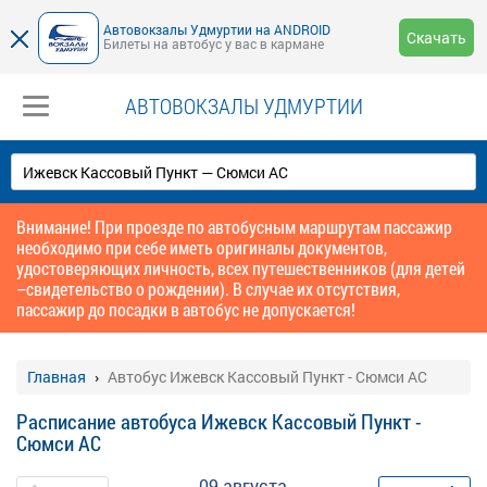
Автовокзалы Удмуртии на ANDROID
Скачать
Билеты на автобус у вас в кармане
АВТОВОКЗАЛЫ УДМУРТИИ
Внимание! При проезде по автобусным маршрутам пассажир
необходимо при себе иметь оригиналы документов,
удостоверяющих личность, всех путешественников (для детей
–свидетельство о рождении). В случае их отсутствия,
пассажир до посадки в автобус не допускается!
Главная
Автобус Ижевск Кассовый Пункт - Сюмси АС
Расписание автобуса Ижевск Кассовый Пункт -
Сюмси АС
09 августа