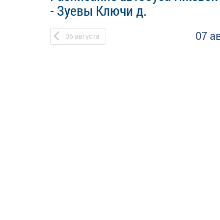
- Зуевы Ключи д.
07 а
06
августа