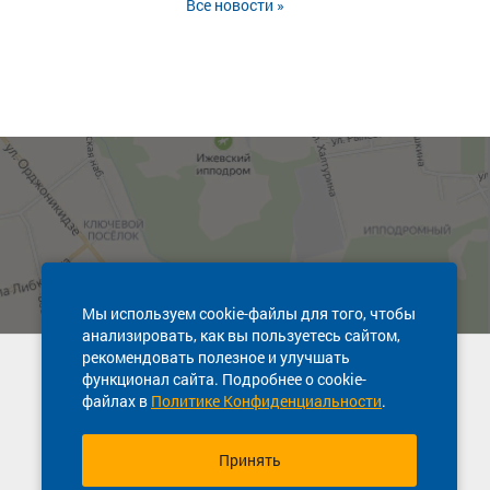
Все новости »
Мы используем cookie-файлы для того, чтобы
анализировать, как вы пользуетесь сайтом,
рекомендовать полезное и улучшать
Техническая поддержка сайта
функционал сайта. Подробнее о cookie-
8 800 600-03-38
файлах в
Политике Конфиденциальности
.
Принять