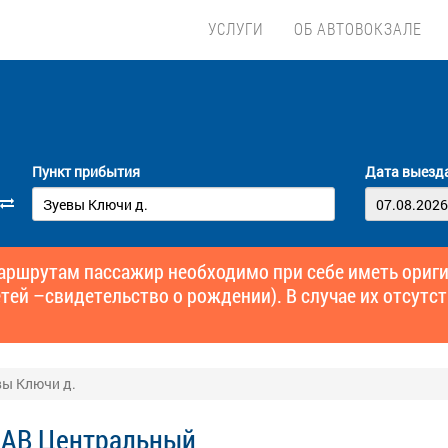
УСЛУГИ
ОБ АВТОВОКЗАЛЕ
Пункт прибытия
Дата выезд
маршрутам пассажир необходимо при себе иметь ори
тей –свидетельство о рождении). В случае их отсутст
вы Ключи д.
 АВ Центральный